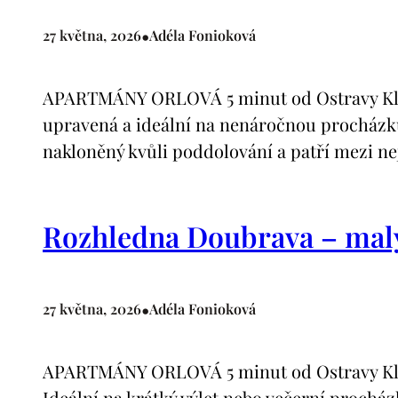
•
27 května, 2026
Adéla Fonioková
APARTMÁNY ORLOVÁ 5 minut od Ostravy Klimat
upravená a ideální na nenáročnou procházku. 
nakloněný kvůli poddolování a patří mezi n
Rozhledna Doubrava – malý
•
27 května, 2026
Adéla Fonioková
APARTMÁNY ORLOVÁ 5 minut od Ostravy Klimat
Ideální na krátký výlet nebo večerní procház