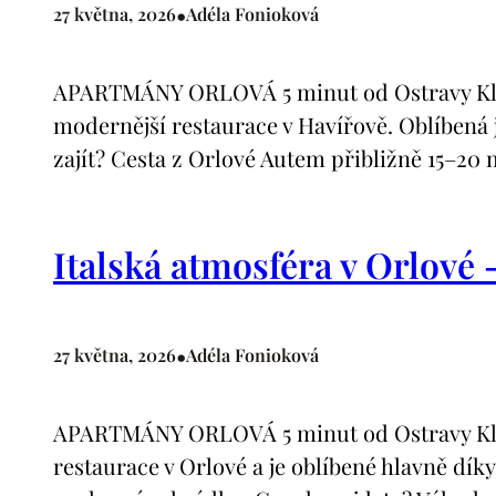
•
27 května, 2026
Adéla Fonioková
APARTMÁNY ORLOVÁ 5 minut od Ostravy Klima
modernější restaurace v Havířově. Oblíbená 
zajít? Cesta z Orlové Autem přibližně 15–20 
Italská atmosféra v Orlové 
•
27 května, 2026
Adéla Fonioková
APARTMÁNY ORLOVÁ 5 minut od Ostravy Klima
restaurace v Orlové a je oblíbené hlavně dík