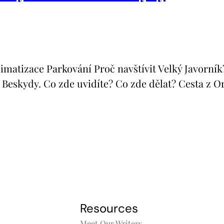
izace Parkování Proč navštívit Velký Javorník? V
 Beskydy. Co zde uvidíte? Co zde dělat? Cesta z O
z
Resources
Meet Our Writers