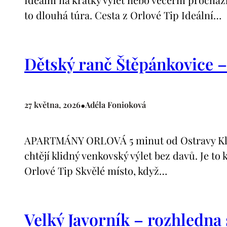
to dlouhá túra. Cesta z Orlové Tip Ideální…
Dětský ranč Štěpánkovice – 
•
27 května, 2026
Adéla Fonioková
APARTMÁNY ORLOVÁ 5 minut od Ostravy Klimat
chtějí klidný venkovský výlet bez davů. Je t
Orlové Tip Skvělé místo, když…
Velký Javorník – rozhledna