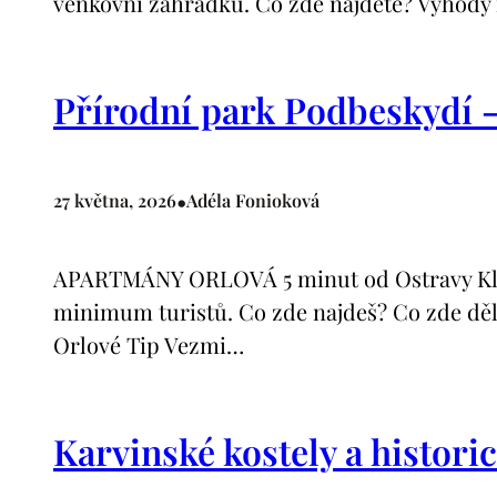
venkovní zahrádku. Co zde najdete? Výhody 
Přírodní park Podbeskydí – 
•
27 května, 2026
Adéla Fonioková
APARTMÁNY ORLOVÁ 5 minut od Ostravy Klimati
minimum turistů. Co zde najdeš? Co zde dělat
Orlové Tip Vezmi…
Karvinské kostely a histor