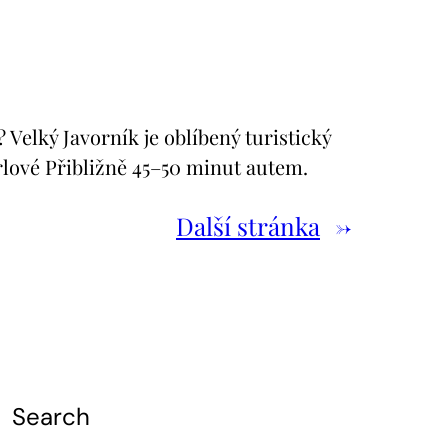
elký Javorník je oblíbený turistický
rlové Přibližně 45–50 minut autem.
Další stránka
→
Search