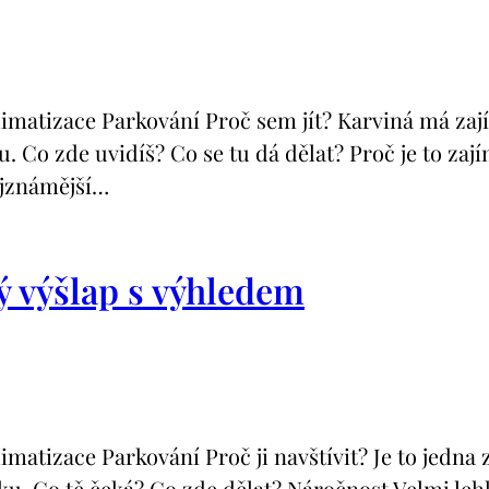
izace Parkování Proč sem jít? Karviná má zajíma
Co zde uvidíš? Co se tu dá dělat? Proč je to zajím
ejznámější…
 výšlap s výhledem
izace Parkování Proč ji navštívit? Je to jedna z
ku. Co tě čeká? Co zde dělat? Náročnost Velmi leh