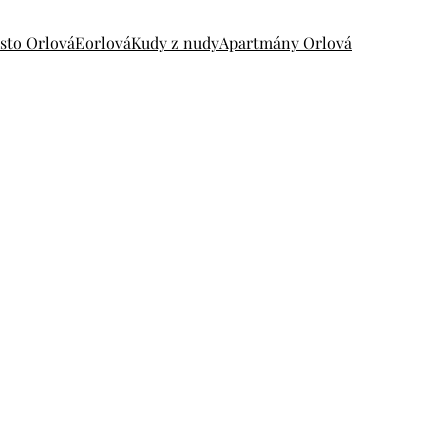
sto Orlová
Eorlová
Kudy z nudy
Apartmány Orlová