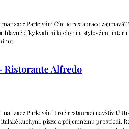
tizace Parkování Čím je restaurace zajímavá? Z
je hlavně díky kvalitní kuchyni a stylovému inter
minut.
– Ristorante Alfredo
tizace Parkování Proč restauraci navštívit? Ris
y italské kuchyni, pizze a příjemnému prostředí. R