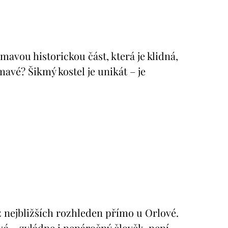
vou historickou část, která je klidná,
avé? Šikmý kostel je unikát – je
 nejbližších rozhleden přímo u Orlové.
ká – zvládne i nenáročný člověk, není