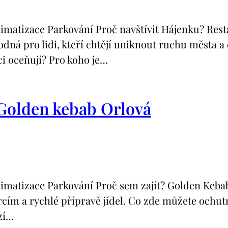
tizace Parkování Proč navštívit Hájenku? Resta
hodná pro lidi, kteří chtějí uniknout ruchu města 
ci oceňují? Pro koho je…
 Golden kebab Orlová
tizace Parkování Proč sem zajít? Golden Kebab 
rcím a rychlé přípravě jídel. Co zde můžete ochu
zí…