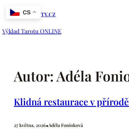
Přeskočit
CS
na
ORLOVACITY.CZ
obsah
Výklad Tarotu ONLINE
Autor:
Adéla Foni
Klidná restaurace v přírod
•
27 května, 2026
Adéla Fonioková