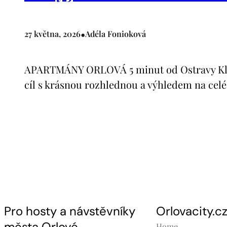
•
27 května, 2026
Adéla Fonioková
APARTMÁNY ORLOVÁ 5 minut od Ostravy Klimat
cíl s krásnou rozhlednou a výhledem na celé
Pro hosty a návstěvníky
Orlovacity.c
města Orlové
Home