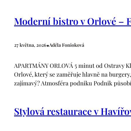
Moderní bistro v Orlové – F
•
27 května, 2026
Adéla Fonioková
APARTMÁNY ORLOVÁ 5 minut od Ostravy Klimat
Orlové, který se zaměřuje hlavně na burgery,
zajímavý? Atmosféra podniku Podnik působ
Stylová restaurace v Havířo