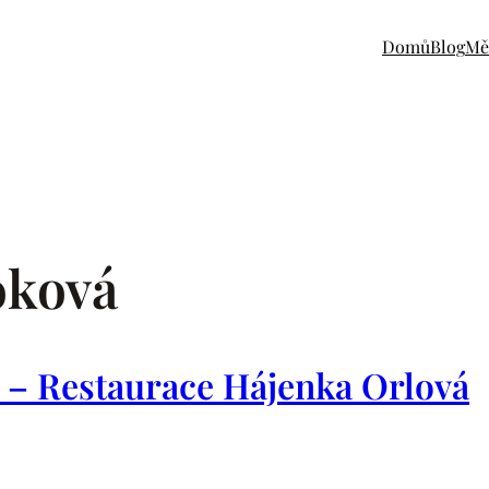
Domů
Blog
Mě
oková
ě – Restaurace Hájenka Orlová