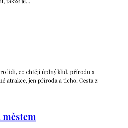
i, takže je…
idi, co chtějí úplný klid, přírodu a
 atrakce, jen příroda a ticho. Cesta z
ka městem