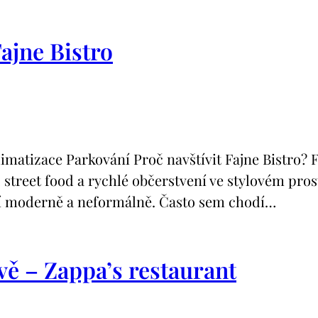
ajne Bistro
izace Parkování Proč navštívit Fajne Bistro? Fa
 street food a rychlé občerstvení ve stylovém pro
í moderně a neformálně. Často sem chodí…
vě – Zappa’s restaurant