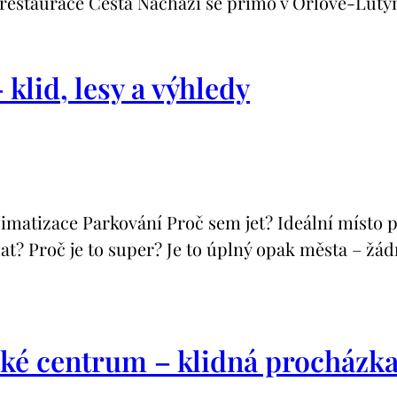
restaurace Cesta Nachází se přímo v Orlové-Lutyn
klid, lesy a výhledy
zace Parkování Proč sem jet? Ideální místo pro l
? Proč je to super? Je to úplný opak města – žádné
ické centrum – klidná procház