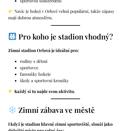
sportovní soustředění
Navíc je hokej v Orlové velmi populární, takže zápasy
mají dobrou atmosféru.
Pro koho je stadion vhodný?
Zimní stadion Orlová je ideální pro:
rodiny s dětmi
sportovce
fanoušky hokeje
školy a sportovní kroužky
Každý si tu najde svou aktivitu.
Zimní zábava ve městě
I když je stadion hlavně zimní sportoviště, slouží jako
důležité místo pro volný čas: