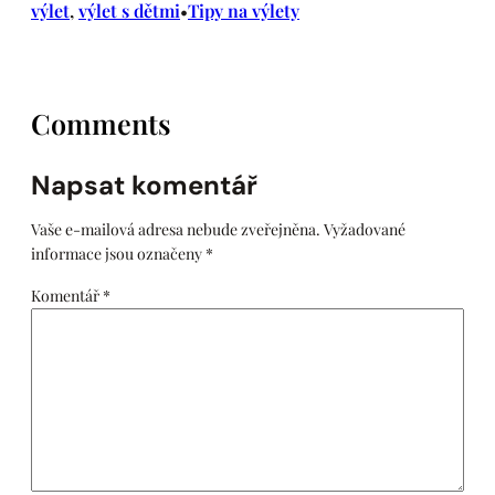
výlet
, 
výlet s dětmi
Tipy na výlety
•
Comments
Napsat komentář
Vaše e-mailová adresa nebude zveřejněna.
Vyžadované
informace jsou označeny
*
Komentář
*