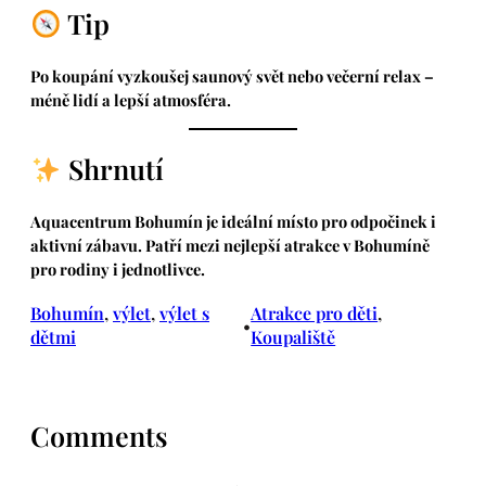
Tip
Po koupání vyzkoušej saunový svět nebo večerní relax –
méně lidí a lepší atmosféra.
Shrnutí
Aquacentrum Bohumín je ideální místo pro odpočinek i
aktivní zábavu. Patří mezi nejlepší atrakce v Bohumíně
pro rodiny i jednotlivce.
Bohumín
, 
výlet
, 
výlet s
Atrakce pro děti
, 
•
dětmi
Koupaliště
Comments