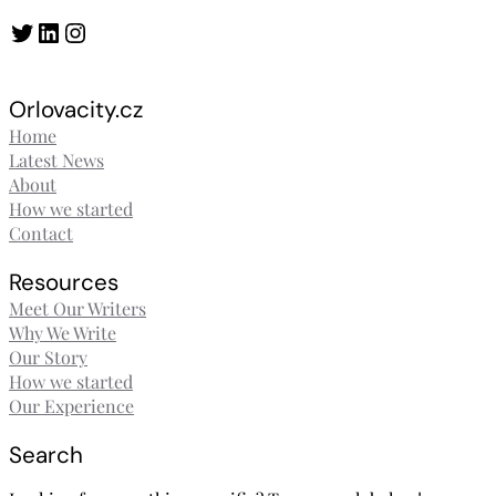
Twitter
LinkedIn
Instagram
Orlovacity.cz
Home
Latest News
About
How we started
Contact
Resources
Meet Our Writers
Why We Write
Our Story
How we started
Our Experience
Search