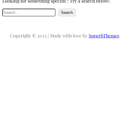
Looking for something specific? Try a search below!
H
Search
l
e
d
Copyright © 2023 | Made with love by
SuperbThemes
a
t