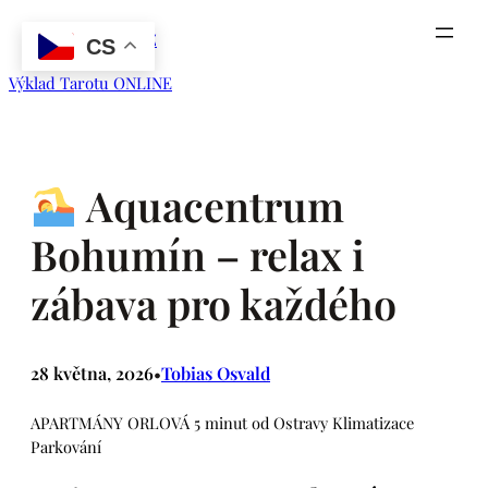
Přeskočit
ORLOVACITY.CZ
na
CS
obsah
Výklad Tarotu ONLINE
Aquacentrum
Bohumín – relax i
zábava pro každého
28 května, 2026
Tobias Osvald
•
APARTMÁNY ORLOVÁ 5 minut od Ostravy Klimatizace
Parkování